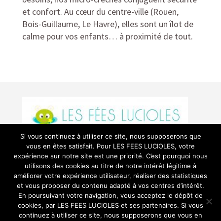
et confort. Au cœur du centre-ville (Rouen,
Bois-Guillaume, Le Havre), elles sont un îlot de
calme pour vos enfants… à proximité de tout.
Si vous continuez à utiliser ce site, nous supposerons que
vous en êtes satisfait. Pour LES FEES LUCIOLES, votre
expérience sur notre site est une priorité. C’est pourquoi nous
utilisons des cookies au titre de notre intérêt légitime à
Politique de confidentialité / Mentions
améliorer votre expérience utilisateur, réaliser des statistiques
Légales
et vous proposer du contenu adapté à vos centres d’intérêt.
En poursuivant votre navigation, vous acceptez le dépôt de
cookies, par LES FEES LUCIOLES et ses partenaires. Si vous
continuez à utiliser ce site, nous supposerons que vous en